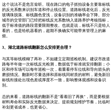
这个说法不是危言耸听。现在路口的电子抓拍设备主要靠标线
的反光系数来识别车道和停止线位置。道路标线老化后，反光
玻璃珠脱落、标线颜色变浅，设备识别的准确率会下降。部分
城市的交管部门已经把标线反光系数纳入道路养护考核指标，
低于标准值的路段需要限期整改。也就是说，标线不只是给人
看的，也是给机器看的，超期不换确实可能带来管理上的麻
烦。
3、湖北道路标线翻新怎么安排更合理？
与其等标线模糊了再补，不如建立定期巡检机制。建议市政道
路每半年做一次标线反光检测，数据低于标准就安排翻新；小
区和停车场可以每年巡检一次，着重看停车位线和导向箭头的
磨损情况。翻新时尽量选择和原标线同材质的材料，避免新旧
标线衔接处出现色差或厚度不一致，影响整体观感和设备识
别。
总的来看，道路标线的翻新不是"看着旧了再换"，而是要根据
材料寿命和实际反光数据来决定。提前规划维护节奏，比临时
补划更省成本，也更省心。