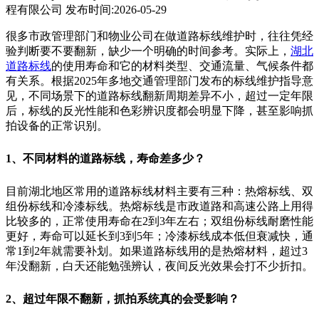
程有限公司
发布时间:2026-05-29
很多市政管理部门和物业公司在做道路标线维护时，往往凭经
验判断要不要翻新，缺少一个明确的时间参考。实际上，
湖北
道路标线
的使用寿命和它的材料类型、交通流量、气候条件都
有关系。根据2025年多地交通管理部门发布的标线维护指导意
见，不同场景下的道路标线翻新周期差异不小，超过一定年限
后，标线的反光性能和色彩辨识度都会明显下降，甚至影响抓
拍设备的正常识别。
1、不同材料的道路标线，寿命差多少？
目前湖北地区常用的道路标线材料主要有三种：热熔标线、双
组份标线和冷漆标线。热熔标线是市政道路和高速公路上用得
比较多的，正常使用寿命在2到3年左右；双组份标线耐磨性能
更好，寿命可以延长到3到5年；冷漆标线成本低但衰减快，通
常1到2年就需要补划。如果道路标线用的是热熔材料，超过3
年没翻新，白天还能勉强辨认，夜间反光效果会打不少折扣。
2、超过年限不翻新，抓拍系统真的会受影响？