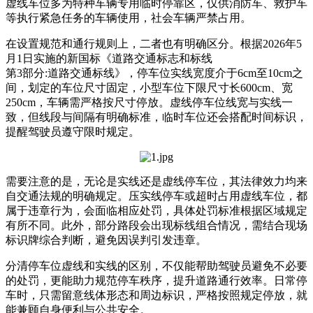
虚线车位多为特种车辆专用临时停靠区，仅供消防车、救护车
等执行紧急任务的车辆使用，社会车辆严禁占用。
在设置规范和通行规则上，二者也有明确区分。根据2026年5
月1日实施的新国标《道路交通标志和标线
第3部分:道路交通标线》，停车位实线宽度介于6cm至10cm之
间，划定的车位尺寸固定，小型车位下限尺寸长600cm、宽
250cm，车辆需严格按尺寸停放。虚线停车位线宽与实线一
致，但线段与间隔有明确标准，临时车位还会搭配时间标识，
提醒驾驶员遵守限时规定。
需要注意的是，无论是实线还是虚线停车位，其法律效力均来
自交通法规的明确规定。压实线停车或超时占用虚线车位，都
属于违章行为，会面临相应处罚，具体处罚标准根据区域规定
有所不同。此外，部分路段会出现标线组合情况，需结合现场
标识牌综合判断，避免因误判引发违章。
分清停车位虚线和实线的区别，不仅能帮助驾驶员避免不必要
的处罚，更能助力规范停车秩序，提升道路通行效率。日常停
车时，只需留意线体形态和周边标识，严格按照规定停放，就
能兼顾自身便利与公共安全。