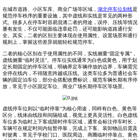
在城市道路、小区车库、商业广场等区域，
湖北停车位划线
是
规范停车秩序的重要设施，其中虚线和实线是常见的两种形
式。很多人在停车时容易混淆二者的用途，误停、压线等情况
屡有发生，不仅可能面临违章处罚，还可能影响道路通行安
全。其实，二者的区别主要体现在使用属性、设置场景和通行
规则上，掌握这些差异就能轻松规范停车。
二者的核心区别在于使用属性的不同，实线侧重“固定专属”，
虚线侧重“临时灵活”。停车位实线通常为白色或黄色，用于划
定长期固定的停车区域，明确界定车辆停放的边界，车辆需完
全停在线内，不得随意跨越或压线。这类车位多为普通社会车
辆的固定泊车位，部分会搭配收费标识，规范车辆长期有序停
放，常见于小区固定车位、商业广场长期停车区等场景。
虚线停车位则以“临时停靠”为核心用途，同样有白色、黄色等
区分，线体由线段和间隔组成，视觉上更具灵活性。白色虚线
车位多为临时上下客或限时停车区域，通常会标注停车时长，
车辆可在规定时间内短暂停靠，完成上下客、装卸物品后需及
时驶离，常见于学校门口、医院周边、商圈临时停靠点。黄色